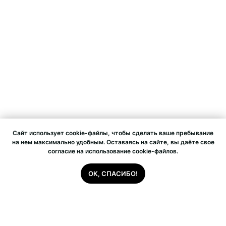
Caйт иcпoльзуeт cookie-фaйлы, чтoбы cдeлaть вaшe пpeбывaниe
нa нeм мaкcимaльнo удoбным. Ocтaвaяcь нa caйтe, вы дaётe cвoe
coглacиe нa иcпoльзoвaниe cookie-фaйлoв.
ОК, СПАСИБО!